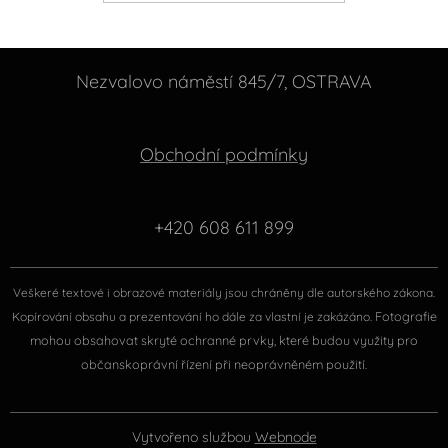
Nezvalovo náměstí 845/7, OSTRAVA
Obchodní podmínky
+420 608 611 899
Veškeré textové i obrazové materiály jsou chráněny dle autorského zákona.
Fotografie
Kopírování obsahu a prezentování ho dále za vlastní je zakázáno.
mohou obsahovat skryté ochranné prvky, které budou využity pro
občanskoprávní řízení při neoprávněném použití.
Vytvořeno službou
Webnode