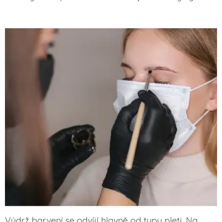
Výdrž barvení se odvíjí hlavně od typu pleti. Na