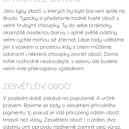
Jsou typy obočí, u kterých by bylo barvení spíše na
škodu. Typicky si představte hodně husté obočí s
velmi hrubými chloupky. Ty do sebe prakticky
okamžitě nasáknou barvu, i úplně světlé odstíny
velmi rychle mohou až zčernat. Lépe tady uděláme
jen s voskem a pinzetou, kdy s citem můžeme
odstranit i některé chloupky zevnitř obočí. Doma
tohle rozhodně nezkoušejte, v salonu ale budete
velmi mile překvapena výsledkem.
ZESVĚTLĚNÍ OBOČÍ
V poslední době získává na popularitě. A určitě
právem. Bavíme se tady o zesvětlení přírodního
pigmentu, tj. pokud je Váš přirozený odstín obočí
tmavší než vlasy. Zesvětlení obočí i o jeden, dva
odstíny umí opravdu nádherně zjemnit celý výraz.